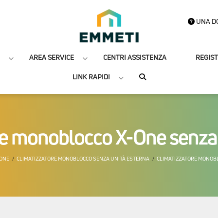
UNA D
AREA SERVICE
CENTRI ASSISTENZA
REGIS
LINK RAPIDI
re monoblocco X-One senza 
IONE
CLIMATIZZATORE MONOBLOCCO SENZA UNITÀ ESTERNA
CLIMATIZZATORE MONOBL