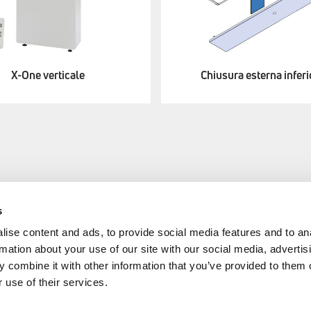
X-One verticale
Chiusura esterna inferi
s
AREA
EMMETI SPA
ise content and ads, to provide social media features and to an
rmation about your use of our site with our social media, advertis
+39 0434 567911
cy
 combine it with other information that you’ve provided to them o
 use of their services.
info@emmeti.com
Via Brigata Osoppo 166
 24/2023