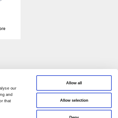
ore
CREDITS
Allow all
alyse our
ing and
© 2026 All rights reserved
Allow selection
r that
Emmeti - P.IVA 04988370963
Credits: Klekoo.com
Deny