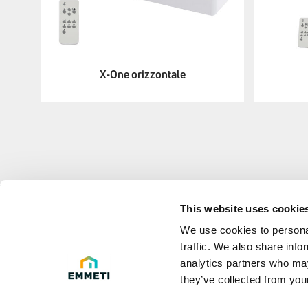
X-One orizzontale
This website uses cookie
LEGAL 
We use cookies to personal
traffic. We also share info
Privacy poli
analytics partners who may
they’ve collected from your
Legal Info
D.Lgs. 231 e