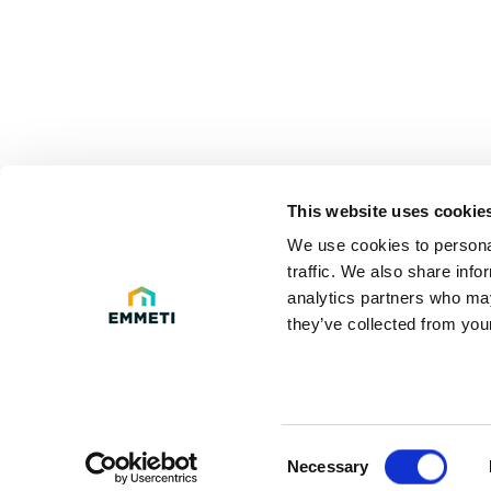
This website uses cookie
LEGAL 
We use cookies to personal
traffic. We also share info
Privacy poli
analytics partners who may
they’ve collected from your
Legal Info
D.Lgs. 231 e
Cookie Polic
Consent
Necessary
Selection