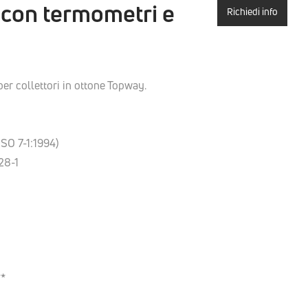
 con termometri e
Richiedi info
er collettori in ottone Topway.
ISO 7-1:1994)
28-1
**