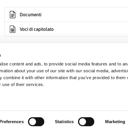
Documenti
Voci di capitolato
s
AREA
EMMETI SPA
ise content and ads, to provide social media features and to an
rmation about your use of our site with our social media, advertis
+39 0434 567911
cy
 combine it with other information that you’ve provided to them o
 use of their services.
info@emmeti.com
Via Brigata Osoppo 166
 24/2023
33074 Fontanafredda (PN)
y
Preferences
Statistics
Marketing