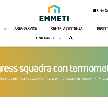
UNA D
AREA SERVICE
CENTRI ASSISTENZA
REGIS
LINK RAPIDI
gress squadra con termomet
ASSETTE E GRUPPI DI MISCELAZIONE
ACCESSORI PER COLLETTORI TOPWAY
KIT VALVO