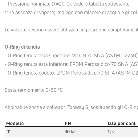
- Pressione nominale (T=20°C): vedere tabella sottostante
** In assenza di vapore; impiego con miscele di acqua e glicole
Le valvole devono essere utilizzate in posizione completament
O-Ring di tenuta
- O-Ring tenuta asta superiore: VITON 70 Sh A (ASTM D2240
- O-Ring tenuta asta inferiore: EPDM Perossidico 70 Sh A (
- O-Ring tenuta codolo: EPDM Perossidico 70 Sh A (ASTM D
Scala termometro: 0-80 °C.
Abbinabile anche a collettori Topway S, sostituendo gli O-Rings
Modello
PN
Q.tà per conf.
1"
30 bar
1 pz