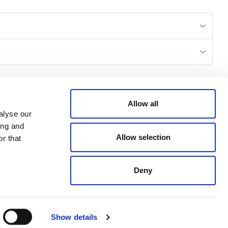
CREDITS
Allow all
alyse our
ing and
© 2026 All rights reserved
Allow selection
r that
Emmeti - P.IVA 04988370963
Credits: Klekoo.com
Deny
Show details