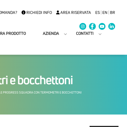
OMANDA?
RICHIEDI INFO
AREA RISERVATA
ES
|
EN
|
BR
TRA PRODOTTO
AZIENDA
CONTATTI
ri e bocchettoni
LE PROGRESS SQUADRA CON TERMOMETRI E BOCCHETTONI