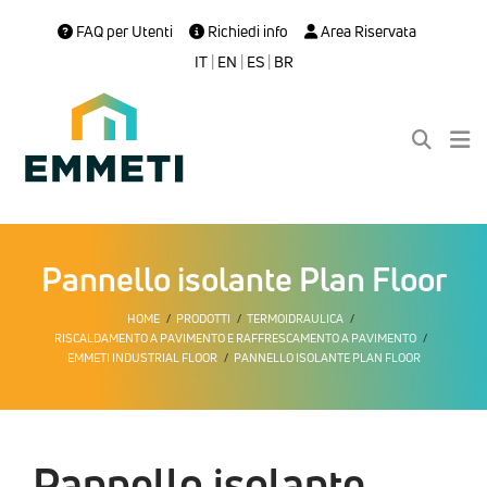
FAQ per Utenti
Richiedi info
Area Riservata
IT
|
EN
|
ES
|
BR
Pannello isolante Plan Floor
HOME
PRODOTTI
TERMOIDRAULICA
RISCALDAMENTO A PAVIMENTO E RAFFRESCAMENTO A PAVIMENTO
EMMETI INDUSTRIAL FLOOR
PANNELLO ISOLANTE PLAN FLOOR
Pannello isolante