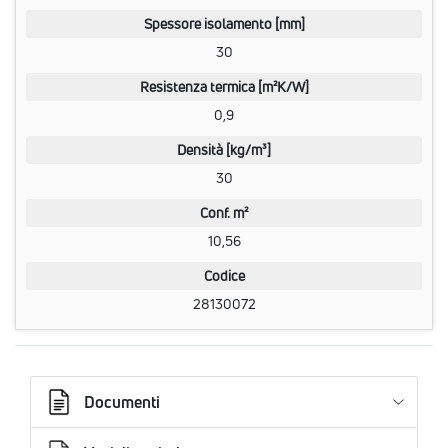
Spessore isolamento [mm]
30
Resistenza termica [m²K/W]
0,9
Densità [kg/m³]
30
Conf. m²
10,56
Codice
28130072
Documenti