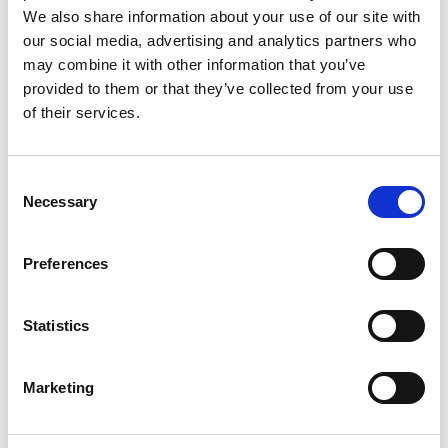
We also share information about your use of our site with
interassi di progetto (maglia 5x5 cm).
our social media, advertising and analytics partners who
may combine it with other information that you’ve
L’accoppiamento della pellicola a caldo produce un
provided to them or that they’ve collected from your use
materiale omogeneo, dalle eccellenti caratteristiche di:
of their services.
- resistenza all’umidità del massetto
- resistenza agli urti e al calpestio durante le fasi di posa in
Consent
opera
Necessary
Selection
Plan Floor è dotato di incastri perimetrali maschio-femmina
Preferences
che, uniti alle caratteristiche della pellicola superficiale,
rendono lo strato isolante impermeabile ed evitano l’onere
Statistics
della copertura dei pannelli con fogli di protezione in
polietilene.
Il pannello Plan Floor viene impiegato come strato di
Marketing
isolamento e di supporto per le tubazioni negli impianti di
riscaldamento e di raffrescamento a pavimento.