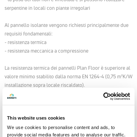
serpentine in locali con piante irregolari
Al pannello isolante vengono richiesti principalmente due
requisiti fondamentali:
- resistenza termica
- resistenza meccanica a compressione
La resistenza termica dei pannelli Plan Floor è superiore al
valore minimo stabilito dalla norma EN 1264-4 (0,75 m²K/W
installazione sopra locale riscaldato).
Il polistirene espanso ha confermato negli anni l’idoneità ad
essere sottoposto a carichi di compressione per lunghi
periodi senza provocare cedimenti.
This website uses cookies
Plan Floor semplifica la posa dell’isolamento e delle
tubazioni grazie agli incastri perimetrali ed all’impronta
We use cookies to personalise content and ads, to
provide social media features and to analyse our traffic.
guida che consente la corretta posa dei tubi secondo gli