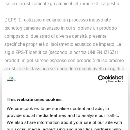
isolare acusticamente gli ambienti al rumore di calpestio.
L’ EPS-T, realizzato mediante un processo industriale
tecnologicamente avanzato in cui si ottiene un prodotto
composto di due strati di diversa densità, presenta
specifiche proprietà di isolamento acustico da impatto. La
sigla EPS-T identifica (secondo la norma UNI EN 13163) i
prodotti in polistirene espanso con proprietà di isolamento
acustica e li classifica secondo determinati livelli di rigidità
dinamica e di comprimibilità.
Al di sopra del pannello viene infine sovrapposta una
pellicola termoformata in polistirene rigido di elevato
This website uses cookies
spessore di colore nero, che lo rende estremamente
resistente allo schiacciamento dovuto al calpestio delle
We use cookies to personalise content and ads, to
provide social media features and to analyse our traffic.
maestranze sopra le bugne del pannello, prima e durante il
We also share information about your use of our site with
getto dei massetti.
our social media, advertising and analytics partners who