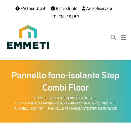
FAQ per Utenti
Richiedi info
Area Riservata
IT
|
EN
|
ES
|
BR
Pannello fono-isolante Step
Combi Floor
HOME
PRODOTTI
TERMOIDRAULICA
RISCALDAMENTO A PAVIMENTO E RAFFRESCAMENTO A PAVIMENTO
PANNELLI ISOLANTI
PANNELLO FONO-ISOLANTE STEP COMBI FLOOR