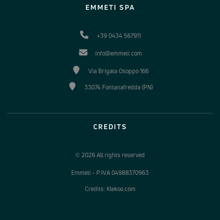
EMMETI SPA
+39 0434 567911
info@emmeti.com
Via Brigata Osoppo 166
33074 Fontanafredda (PN)
CREDITS
© 2026 All rights reserved
Emmeti - P.IVA 04988370963
Credits: Klekoo.com