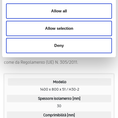
ortogonale di 50 mm.
Le nervature fra le bugne stesse mantengono il tubo
Allow all
leggermente sollevato, migliorandone l’annegamento nel
massetto.
Allow selection
I pannelli Step Combi Floor sono prodotti in conformità alla
Deny
norma UNI EN 13163 (isolanti termici per edilizia - prodotti
in polistirene espanso ottenuti in fabbrica) e certificati
come da Regolamento (UE) N. 305/2011.
Modello
1400 x 800 x 51 / H30-2
Spessore isolamento [mm]
30
Comprimibilità [mm]