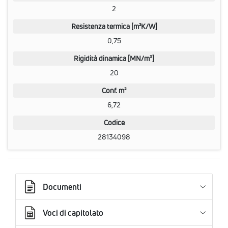
2
Resistenza termica [m²K/W]
0,75
Rigidità dinamica [MN/m³]
20
Conf. m²
6,72
Codice
28134098
Documenti
Voci di capitolato