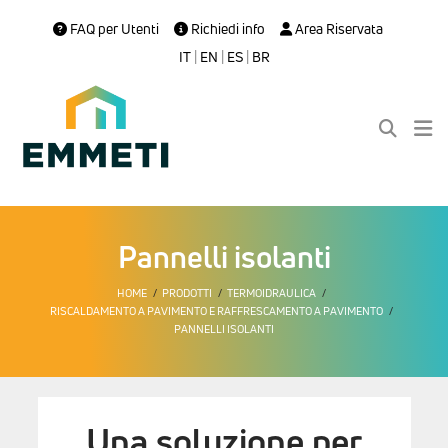
FAQ per Utenti
Richiedi info
Area Riservata
IT
|
EN
|
ES
|
BR
Pannelli isolanti
HOME
PRODOTTI
TERMOIDRAULICA
RISCALDAMENTO A PAVIMENTO E RAFFRESCAMENTO A PAVIMENTO
PANNELLI ISOLANTI
Una soluzione per