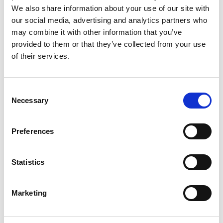
We also share information about your use of our site with
interassi di progetto (maglia 5x5 cm).
our social media, advertising and analytics partners who
may combine it with other information that you’ve
L’accoppiamento della pellicola a caldo produce un
provided to them or that they’ve collected from your use
materiale omogeneo, dalle eccellenti caratteristiche di:
of their services.
- resistenza all’umidità del massetto
- resistenza agli urti e al calpestio durante le fasi di posa in
Consent
opera
Necessary
Selection
Plan Floor è dotato di incastri perimetrali maschio-femmina
Preferences
che, uniti alle caratteristiche della pellicola superficiale,
rendono lo strato isolante impermeabile ed evitano l’onere
Statistics
della copertura dei pannelli con fogli di protezione in
polietilene.
Il pannello Plan Floor viene impiegato come strato di
Marketing
isolamento e di supporto per le tubazioni negli impianti di
riscaldamento e di raffrescamento a pavimento.