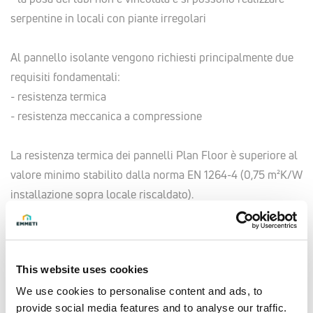
serpentine in locali con piante irregolari
Al pannello isolante vengono richiesti principalmente due
requisiti fondamentali:
- resistenza termica
- resistenza meccanica a compressione
La resistenza termica dei pannelli Plan Floor è superiore al
valore minimo stabilito dalla norma EN 1264-4 (0,75 m²K/W
installazione sopra locale riscaldato).
Il polistirene espanso ha confermato negli anni l’idoneità ad
essere sottoposto a carichi di compressione per lunghi
periodi senza provocare cedimenti.
This website uses cookies
Plan Floor semplifica la posa dell’isolamento e delle
tubazioni grazie agli incastri perimetrali ed all’impronta
We use cookies to personalise content and ads, to
provide social media features and to analyse our traffic.
guida che consente la corretta posa dei tubi secondo gli