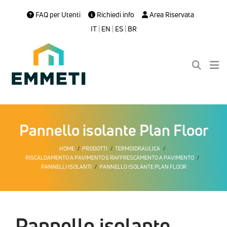
FAQ per Utenti
Richiedi info
Area Riservata
IT
|
EN
|
ES
|
BR
Pannello isolante Plan Floor
HOME
PRODOTTI
TERMOIDRAULICA
RISCALDAMENTO A PAVIMENTO E RAFFRESCAMENTO A PAVIMENTO
PANNELLI ISOLANTI
PANNELLO ISOLANTE PLAN FLOOR
Pannello isolante